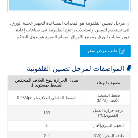
إن مرجل تصبين القلفونية هو المعدات المساعدة لتجهيز عجينة الورق،
التي تستخدم لتصبين واستحلاب راتينج القلفونية في صناعات إعادة
تدوير نفايات الورق وتصنيع الأوراق. صمام التفريغ هو يدوي التحكم.
طلب عرض سعر
المواصفات لمرجل تصبين القلفونية
مبادل الحرارة بنوع الغلاف المنخفض
تصنيف الوعاء
الضغط بمستوى 1
ضغط التشغيل
الضغط الداخلي للغلاف هو 0.25Mpa
الأقصى(MPa)
درجة حرارة العمل
133
القصوى(
℃
)
3
الحجم المتري(m
)
1
طاقة المحرك(KW)
2.2