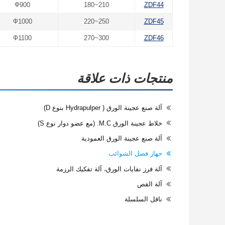
Ф900
180~210
ZDF44
Ф1000
220~250
ZDF45
Ф1100
270~300
ZDF46
منتجات ذات علاقة
آلة صنع عجينة الورق ( Hydrapulper بنوع D)
خلاط عجينة الورق M.C. (مع عضو دوار نوع S)
آلة صنع عجينة الورق العمودية
جهاز فصل الشوائب
آلة فرز نفايات الورق، آلة تفكيك الرزمة
آلة القص
ناقل السلسلة