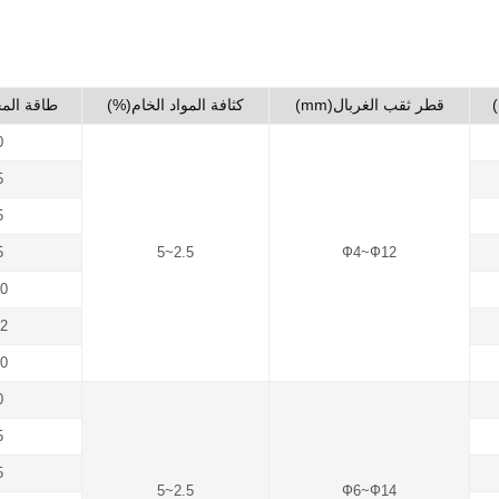
قطر ثقب الغربال(mm)
كثافة المواد الخام(%)
طاقة المحر
0
5
5
5
2.5~5
Ф4~Ф12
0
2
0
0
5
5
2.5~5
Ф6~Ф14