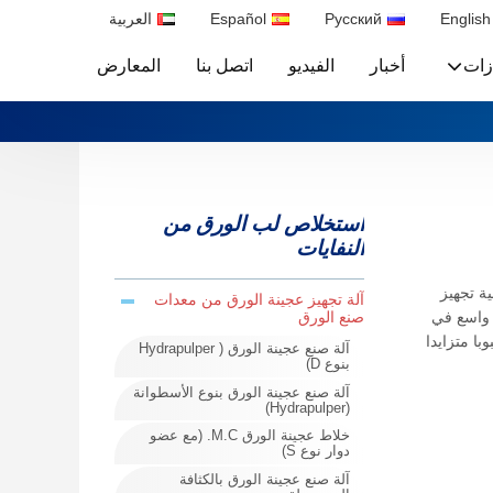
English
Русский
Español
العربية
ازات
أخبار
الفيديو
اتصل بنا
المعارض
استخلاص لب الورق من
النفايات
لية تجهيز
آلة تجهيز عجينة الورق من معدات
صنع الورق
 واسع في
با متزايدا
آلة صنع عجينة الورق ( Hydrapulper
بنوع D)
آلة صنع عجينة الورق بنوع الأسطوانة
(Hydrapulper)
خلاط عجينة الورق M.C. (مع عضو
دوار نوع S)
آلة صنع عجينة الورق بالكثافة