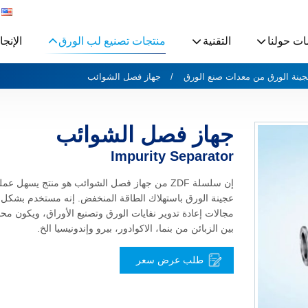
ات حولنا
التقنية
منتجات تصنيع لب الورق
الإنج
عجينة الورق من معدات صنع الورق
جهاز فصل الشوائب
جهاز فصل الشوائب
Impurity Separator
إن سلسلة ZDF من جهاز فصل الشوائب هو منتج يسهل عم
عجينة الورق باستهلاك الطاقة المنخفض. إنه مستخدم بشكل
مجالات إعادة تدوير نفايات الورق وتصنيع الأوراق، ويكون محبو
بين الزبائن من بنما، الاكوادور، بيرو وإندونيسيا الخ.
طلب عرض سعر