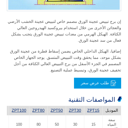
إن برج تبييض عجينة الورق مصمم خاص لتبييض عجينة الخشب الأرضي
والعجائن الأخرى من خلال استخدام بيروكسيد الهيدروجين العالي
الكثافة. الهيكل الهرمي من معدات تبييض عجينة الورق يتجنب بشكل
فعال من سد عجينة الورق.
إضافيا، الهيكل الداخلي الخاص يضمن إسقاط قطرة من عجينة الورق
بشكل موحد، مما يحقق وقت التبييض المتسق. يوجد الجهاز الخاص
المصمم في الجزء الأسفل من برج التبييض العالي الكثافة من أجل
تخفيف عجينة الورق، وتبسيط عملية التصنيع.
طلب عرض سعر
المواصفات التقنية
الموديل
ZPT15
ZPT30
ZPT50
ZPT80
ZPT100
150
سعة
المياه
15
30
50
80
100
0