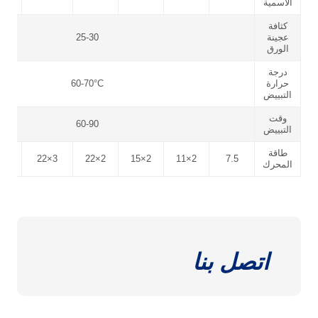
الاسمية
كثافة
عجينة
25-30
الورق
درجة
حرارة
60-70°C
التبييض
وقت
60-90
التبييض
طاقة
×2
22×3
22×2
15×2
11×2
7.5
المحرك
اتصل بنا