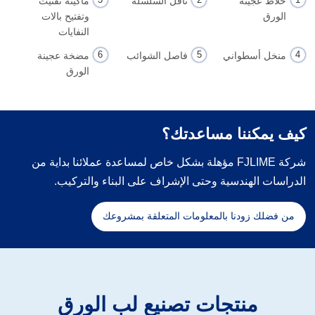
خلاط عجينة
ناقل السلسلة
ماكينة تفتيت
الورق
وتفتيح بالات
النفايات
منخل أسطواني
فاصل الشوائب
مضخة عجينة
الورق
كيف يمكننا مساعدتك؟
شركة FJLIME مؤهلة بشكل خاص لمساعدة عملائنا بداية من
الدراسات الهندسية وحتى الإشراف على البناء والتركيب.
من فضلك زودنا بالمعلومات المتعلقة بمشروعك
منتجات تصنيع لب الورق