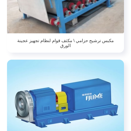
مكبس ترشيح حزامي \ مكثف قوام لنظام تجهيز عجينة
الورق