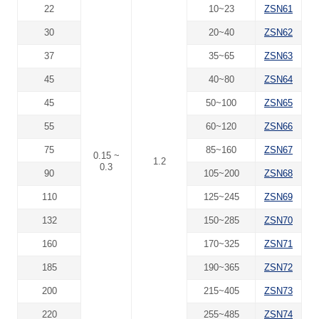
22
10~23
ZSN61
30
20~40
ZSN62
37
35~65
ZSN63
45
40~80
ZSN64
45
50~100
ZSN65
55
60~120
ZSN66
75
85~160
ZSN67
0.15 ~
1.2
0.3
90
105~200
ZSN68
110
125~245
ZSN69
132
150~285
ZSN70
160
170~325
ZSN71
185
190~365
ZSN72
200
215~405
ZSN73
220
255~485
ZSN74