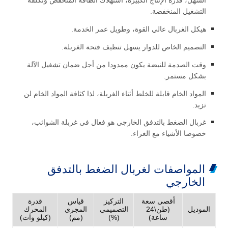
السهل، قدرة الإنتاج الكبيرة، استهلاك الطاقة المنخفض وتكلفة
التشغيل المنخفضة.
هيكل الغربال عالي القوة، وطويل عمر الخدمة.
التصميم الخاص للدوار يسهل تنظيف فتحة الغربلة.
وقت الصدمة للنبضة يكون ممدودا من أجل ضمان تشغيل الآلة
بشكل مستمر.
المواد الخام قابلة للخلط أثناء الغربلة، لذا كثافة المواد الخام لن
تزيد.
غربال الضغط بالتدفق الخارجي هو فعال في غربلة الشوائب،
خصوصا الأشياء مع الغراء.
المواصفات لغربال الضغط بالتدفق
الخارجي
أقصى سعة
التركيز
قياس
قدرة
الموديل
(طن\24
التصميمي
المجرى
المحرك
ساعة)
(%)
(مم)
(كيلو وات)