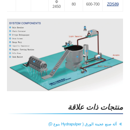
Φ
80
600-700
ZDS89
2450
منتجات ذات علاقة
آلة صنع عجينة الورق ( Hydrapulper بنوع D)