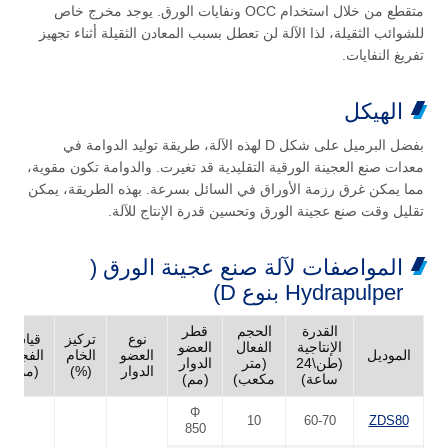
متقطع من خلال استخدام OCC ونفايات الورق. يوجد مخرج خاص
للشوائب الثقيلة، لذا الآلة لن تعطل بسبب المعادن الثقيلة أثناء تجهيز
تفريغ النفايات.
الهيكل
بفضل البرميل على شكل D لهذه الآلة، طريقة توليد الدوامة في
معدات صنع العجينة الورقية التقليدية قد تغيرت. والدوامة تكون مقوية،
مما يمكن غرق رزمة الأوراق في السائل بسرعة. بهذه الطريقة، يمكن
تقليل وقت صنع عجينة الورق وتحسين قدرة الإنتاج للآلة.
المواصفات لآلة صنع عجينة الورق (
Hydrapulper بنوع D)
القدرة
الحجم
قطر
نوع
تركيز
قياس
الإنتاجية
الفعال
العضو
الموديل
العضو
الخام
الفجوة
(طن\24
(متر
الدوار
الدوار
(%)
(مم)
ساعة)
مكعب)
(مم)
Φ
10
60-70
ZDS80
850