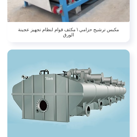
مكبس ترشيح حزامي \ مكثف قوام لنظام تجهيز عجينة
الورق