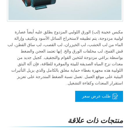
مكبس عجينة (لب) الورق اللولبي المزدوج يطلق عليه أيضاً عصارة
لولبية مزدوجة، يتم تطبيقه لاستخراج السائل الأسود وتكثيف وإزالة
الماء من لب الخشب، لب الخيزران، لب القصب، لب ساق القطن، لب
قش القمح، لب مخلفات الورق والخ. إنها تعتمد العجن والضغط
بواسطة براغي مزدوجة لتثخين القوام والتجفيف. كجيل جديد من
معدات نزح المياه الصديقة للبيئة والموفرة للطاقة، فإن آلة البثق
اللولبية هذه مجهزة بغطاء حماية مغلق بالكامل والذي يزيل التأثيرات
البيئية على موقع العمل. تعمل نسبة الضغط المتدرجة على تعزيز
استقرار المعدات وكفاءة التشغيل.
طلب عرض سعر
منتجات ذات علاقة