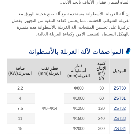
المياه لضمان فقدان الألياف بالحد الأدنى.
إن آلة الغربلة بالأسطوانة مستخدمة مع آلة صنع عجينة الورق معا
لغربلة الشوائب الخشنة، مما يحسن كفاءة التنقية من التجهيز. بفضل
تركيزنا على تحسين المنتجات، آلة الغربلة بالأسطوانة هذه متميزة
بالهيكل البسيط، التشغيل الآمن وكفاءة الغربلة العالية.
المواصفات لآلة الغربلة بالأسطوانة
كمية
قطر
الإنتاج
قطر ثقب
طاقة
الموديل
أسطوانة
3
(m
الغربلة(mm)
المحرك(KW)
الغربلة(mm)
/h)
2.2
Ф800
30
ZST30
4
Ф1000
60
ZST31
7.5
Ф8~Ф14
Ф1250
120
ZST32
11
Ф1500
240
ZST33
15
Ф2000
300
ZST34